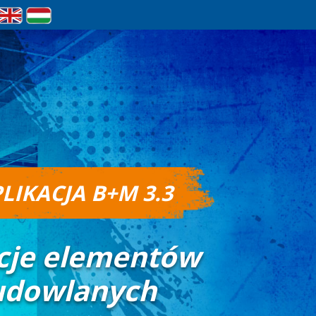
LIKACJA B+M 3.3
cje elementów
udowlanych