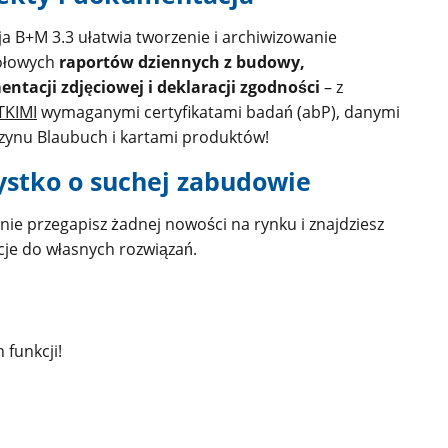
ja B+M 3.3 ułatwia tworzenie i archiwizowanie
ółowych
raportów dziennych z budowy,
ntacji zdjęciowej i deklaracji zgodności
– z
TKIMI
wymaganymi certyfikatami badań (abP), danymi
zynu Blaubuch i kartami produktów!
stko o suchej zabudowie
nie przegapisz żadnej nowości na rynku i znajdziesz
cje do własnych rozwiązań.
 funkcji!