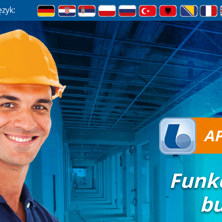
ęzyk:
AP
Funk
b