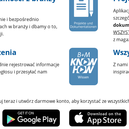
Aplikac
szczeg
nie i bezpośrednio
dokume
ch w branży i dbamy o to,
WSZYS
i.
z maga
zenia
Wszy
dnie rejestrować informacje
Z nami 
ogłosu i przesyłać nam
inspira
uj teraz i utwórz darmowe konto, aby korzystać ze wszystkich