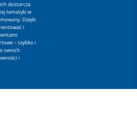
ch dostarcza
tej tematyki w
rmowany. Dzięki
entować i
ementami
towe – szybko i
do swoich
ywności i