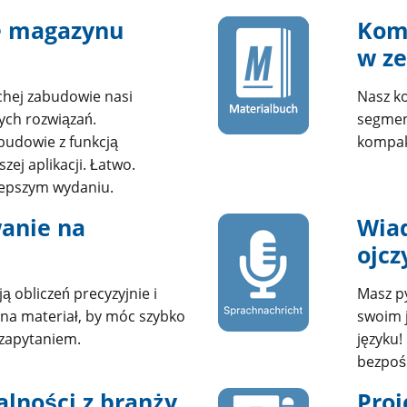
e magazynu
Kom
w ze
hej zabudowie nasi
Nasz k
ych rozwiązań.
segmen
udowie z funkcją
kompa
ej aplikacji. Łatwo.
lepszym wydaniu.
anie na
Wia
ojc
 obliczeń precyzyjnie i
Masz p
 na materiał, by móc szybko
swoim 
 zapytaniem.
języku!
bezpośr
lności z branży
Proj