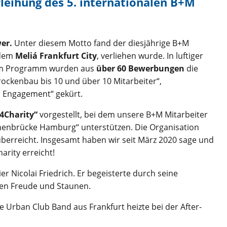
rleihung des 5. internationalen B+M
er.
Unter diesem Motto fand der diesjährige B+M
 dem
Meliá Frankfurt City
, verliehen wurde. In luftiger
llem Programm wurden aus
über 60 Bewerbungen
die
rockenbau bis 10 und über 10 Mitarbeiter“,
s Engagement“ gekürt.
4Charity“
vorgestellt, bei dem unsere B+M Mitarbeiter
rnenbrücke Hamburg“ unterstützen. Die Organisation
erreicht. Insgesamt haben wir seit März 2020 sage und
rity erreicht!
er Nicolai Friedrich. Er begeisterte durch seine
ten Freude und Staunen.
 Urban Club Band aus Frankfurt heizte bei der After-