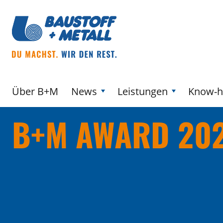
Über B+M
News
Leistungen
Know-
B+M AWARD 20