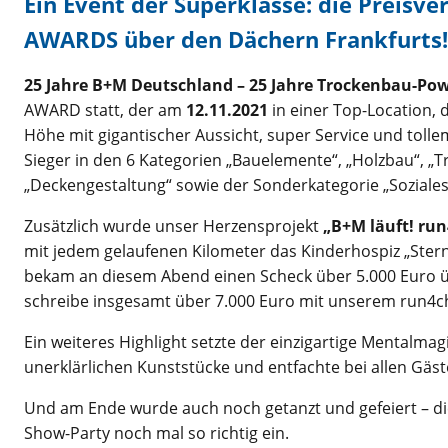
Ein Event der Superklasse: die Preisve
AWARDS über den Dächern Frankfurts!
25 Jahre B+M Deutschland – 25 Jahre Trockenbau-Pow
AWARD statt, der am
12.11.2021
in einer Top-Location,
Höhe mit gigantischer Aussicht, super Service und to
Sieger in den 6 Kategorien „Bauelemente“, „Holzbau“, „T
„Deckengestaltung“ sowie der Sonderkategorie „Soziale
Zusätzlich wurde unser Herzensprojekt
„B+M läuft! run
mit jedem gelaufenen Kilometer das Kinderhospiz „Ste
bekam an diesem Abend einen Scheck über 5.000 Euro üb
schreibe insgesamt über 7.000 Euro mit unserem run4cha
Ein weiteres Highlight setzte der einzigartige Mentalmagi
unerklärlichen Kunststücke und entfachte bei allen Gäs
Und am Ende wurde auch noch getanzt und gefeiert – die
Show-Party noch mal so richtig ein.