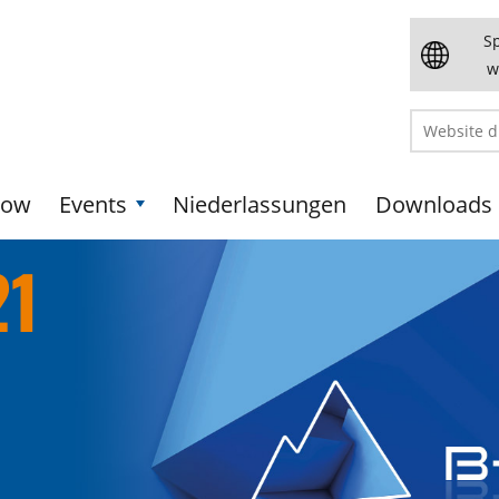
S
w
how
Events
Niederlassungen
Downloads
21