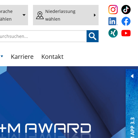
prache
Niederlassung
ählen
wählen
Karriere
Kontakt
B+M APP 3.3