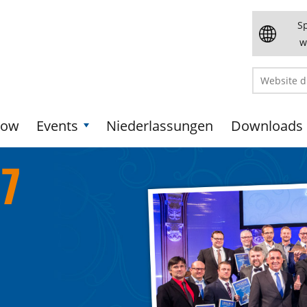
S
w
how
Events
Niederlassungen
Downloads
7