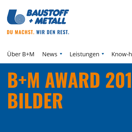
Über B+M
News
Leistungen
Know-
B+M AWARD 201
BILDER