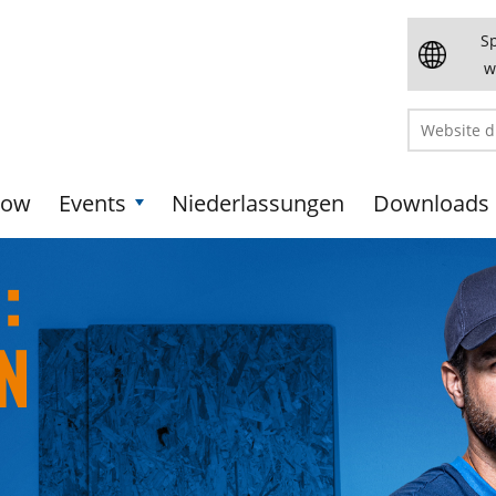
S
w
how
Events
Niederlassungen
Downloads
:
N