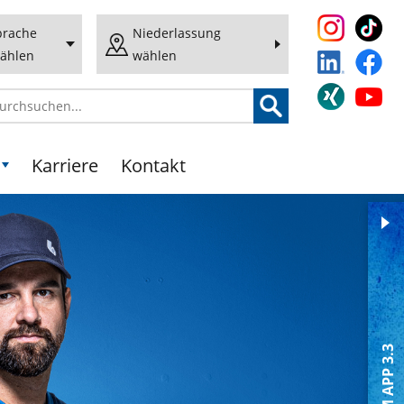
prache
Niederlassung
ählen
wählen
Karriere
Kontakt
NEU: B+M APP 3.3
Bauelemente-Funktionen
Das „Must-have“ für die Bauste