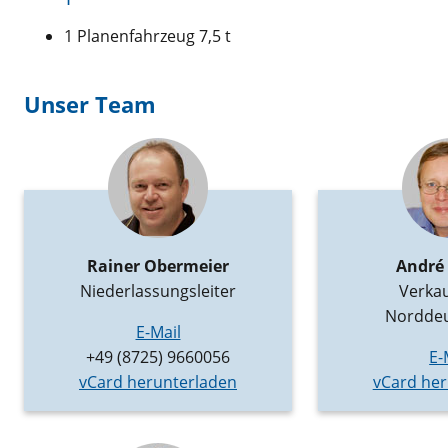
1 Planenfahrzeug 7,5 t
Unser Team
Rainer Obermeier
André
Niederlassungsleiter
Verkau
Norddeu
E-Mail
+49 (8725) 9660056
E-
vCard herunterladen
vCard her