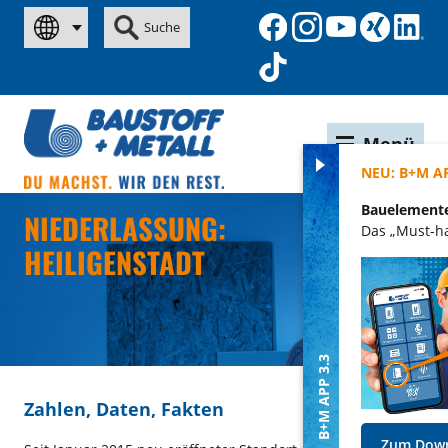
Suche
Menü
NEU: B+M APP 3.3
Bauelemente-Funktionen
NIEDERLASSUNG:
Das „Must-have“ für die Baustelle!
HEILIGENSTADT
B+M APP 3.3
Zahlen, Daten, Fakten
Zum Download!