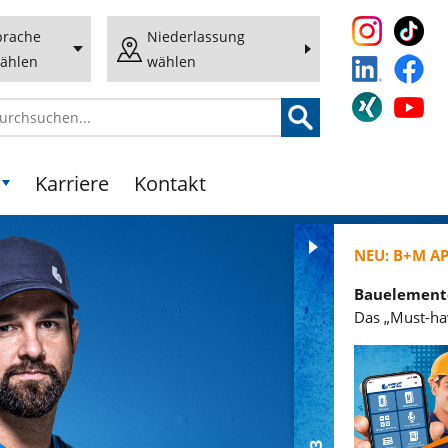
prache
Niederlassung
ählen
wählen
Karriere
Kontakt
NEU: B+M APP 3.3
Bauelemente-Funktionen
Das „Must-have“ für die Baustelle!