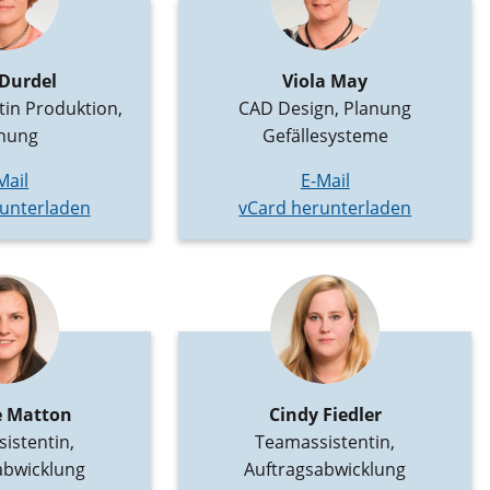
 Durdel
Viola May
in Produktion,
CAD Design, Planung
nung
Gefällesysteme
Mail
E-Mail
unterladen
vCard herunterladen
 Matton
Cindy Fiedler
istentin,
Teamassistentin,
abwicklung
Auftragsabwicklung